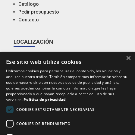
Catálogo
Pedir presupuesto
Contacto
LOCALIZACIÓN
×
Pol. Ind. Riera de Caldes
Ese sitio web utiliza cookies
De la Forja nº 28 Nave C
Utilizamos cookies para personalizar el contenido, los anuncios y
08184 – Barcelona
analizar nuestro tráfico. También compartimos información sobre su
uso de nuestro sitio con nuestros socios de publicidad y análisis,
quienes pueden combinarla con otra información que les haya
CONTACTO
proporcionado o que hayan recopilado a partir del uso de sus
servicios.
Política de privacidad
Tel: +34 938 646 601
COOKIES ESTRICTAMENTE NECESARIAS
info@mrtsl.com
COOKIES DE RENDIMIENTO